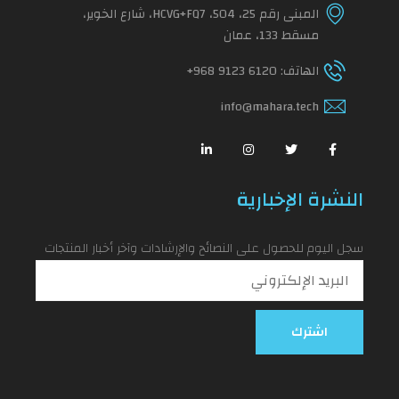
المبنى رقم 25، 504، HCVG+FQ7، شارع الخوير،
مسقط 133، عمان
الهاتف:
+968 9123 6120
info@mahara.tech
النشرة الإخبارية
سجل اليوم للحصول على النصائح والإرشادات وآخر أخبار المنتجات
اشترك