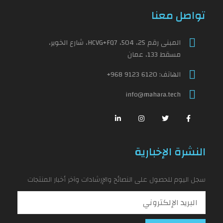
تواصل معنا
المبنى رقم 25، 504، HCVG+FQ7، شارع الخوير،
مسقط 133، عمان
الهاتف:
+968 9123 6120
info@mahara.tech
النشرة الإخبارية
سجل اليوم للحصول على النصائح والإرشادات وآخر أخبار المنتجات