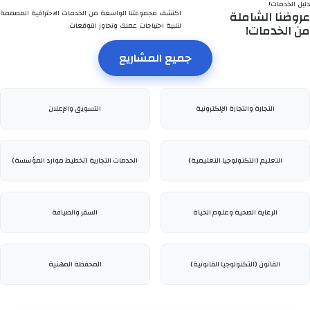
المدونة
دليل الخدمات!
عروضنا الشاملة
اكتشف مجموعتنا الواسعة من الخدمات الاحترافية المصممة
لتلبية احتياجات عملك وتجاوز التوقعات.
من
الخدمات!
الاستشارات الاستراتيجية
من نحن
جميع المشاريع
تطوير تطبيقات الويب
عن الشركة
الأسئلة الشائعة
تواصل معنا
تطوير تطبيقات الهاتف المحمول
آراء العملاء
التجارة والتجارة الإلكترونية
التسويق والإعلان
خدمات الحوسبة السحابية
التسويق الرقمي
التعليم (التكنولوجيا التعليمية)
الخدمات التجارية (تخطيط موارد المؤسسة)
الرعاية الصحية وعلوم الحياة
السفر والضيافة
القانون (التكنولوجيا القانونية)
المحفظة المهنية